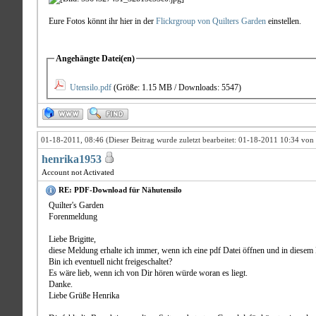
Eure Fotos könnt ihr hier in der
Flickrgroup von Quilters Garden
einstellen.
Angehängte Datei(en)
Utensilo.pdf
(Größe: 1.15 MB / Downloads: 5547)
01-18-2011, 08:46
(Dieser Beitrag wurde zuletzt bearbeitet: 01-18-2011 10:34 von
henrika1953
Account not Activated
RE: PDF-Download für Nähutensilo
Quilter's Garden
Forenmeldung
Liebe Brigitte,
diese Meldung erhalte ich immer, wenn ich eine pdf Datei öffnen und in diesem F
Bin ich eventuell nicht freigeschaltet?
Es wäre lieb, wenn ich von Dir hören würde woran es liegt.
Danke.
Liebe Grüße Henrika