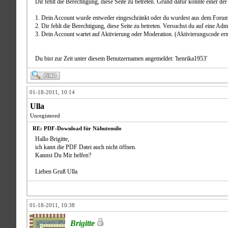
Dir fehlt die Berechtigung, diese Seite zu betreten. Grund dafür könnte einer der
1. Dein Account wurde entweder eingeschränkt oder du wurdest aus dem Forum
2. Dir fehlt die Berechtigung, diese Seite zu betreten. Versuchst du auf eine A
3. Dein Account wartet auf Aktivierung oder Moderation. (Aktivierungscode er
Du bist zur Zeit unter diesem Benutzernamen angemeldet: 'henrika1953'
01-18-2011, 10:14
Ulla
Unregistered
RE: PDF-Download für Nähutensilo
Hallo Brigitte,
ich kann die PDF Datei auch nicht öffnen.
Kannst Du Mir helfen?
Lieben Gruß Ulla
01-18-2011, 10:38
Brigitte