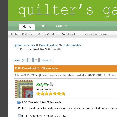
Portal
Suchen
Home
Hilfe
Kalender
Archiv-Modus
Zum Inhalt
RSS-Synchronisation
Quilter's Garden
Free Download
Freie Tutorials
PDF-Download für Nähutensilo
2 Bewertungen - 5 im Durchschnitt
1
2
3
4
5
Seiten (2):
1
2
Weiter »
PDF-Download für Nähutensilo
01-17-2011, 21:58
(Dieser Beitrag wurde zuletzt bearbeitet: 01-31-2011 11:30 von
Brigitte
Administrator
PDF-Download für Nähutensilo
Praktisch und hübsch - in dieses kleine Täschchen mit Inneneinteilung passen S