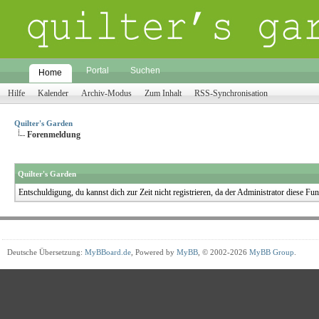
Portal
Suchen
Home
Hilfe
Kalender
Archiv-Modus
Zum Inhalt
RSS-Synchronisation
Quilter's Garden
Forenmeldung
Quilter's Garden
Entschuldigung, du kannst dich zur Zeit nicht registrieren, da der Administrator diese Funk
Deutsche Übersetzung:
MyBBoard.de
, Powered by
MyBB
, © 2002-2026
MyBB Group
.