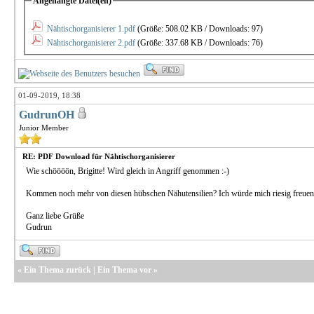
Angehängte Datei(en)
Nähtischorganisierer 1.pdf
(Größe: 508.02 KB / Downloads: 97)
Nähtischorganisierer 2.pdf
(Größe: 337.68 KB / Downloads: 76)
01-09-2019, 18:38
GudrunOH
Junior Member
RE: PDF Download für Nähtischorganisierer
Wie schöööön, Brigitte! Wird gleich in Angriff genommen :-)
Kommen noch mehr von diesen hübschen Nähutensilien? Ich würde mich riesig freuen
Ganz liebe Grüße
Gudrun
«
Ein Thema zurück
|
Ein Thema vor
»