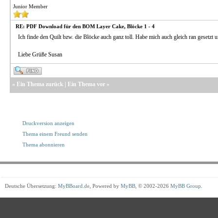
Junior Member
RE: PDF Download für den BOM Layer Cake, Blöcke 1 - 4
Ich finde den Quilt bzw. die Blöcke auch ganz toll. Habe mich auch gleich ran gesetzt 
Liebe Grüße Susan
«
Ein Thema zurück
|
Ein Thema vor
»
Druckversion anzeigen
Thema einem Freund senden
Thema abonnieren
Deutsche Übersetzung:
MyBBoard.de
, Powered by
MyBB
, © 2002-2026
MyBB Group
.