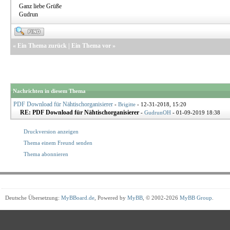
Ganz liebe Grüße
Gudrun
«
Ein Thema zurück
|
Ein Thema vor
»
Nachrichten in diesem Thema
PDF Download für Nähtischorganisierer
-
Brigitte
- 12-31-2018, 15:20
RE: PDF Download für Nähtischorganisierer
-
GudrunOH
- 01-09-2019 18:38
Druckversion anzeigen
Thema einem Freund senden
Thema abonnieren
Deutsche Übersetzung:
MyBBoard.de
, Powered by
MyBB
, © 2002-2026
MyBB Group
.