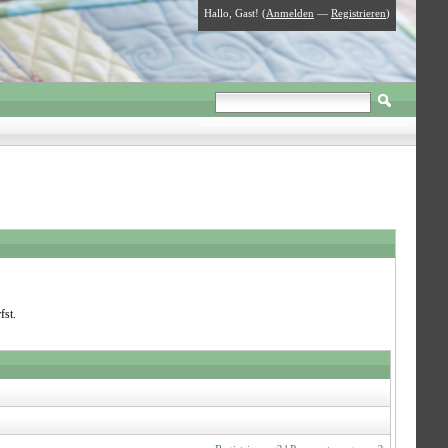
Hallo, Gast! (
Anmelden
—
Registrieren
)
fst.