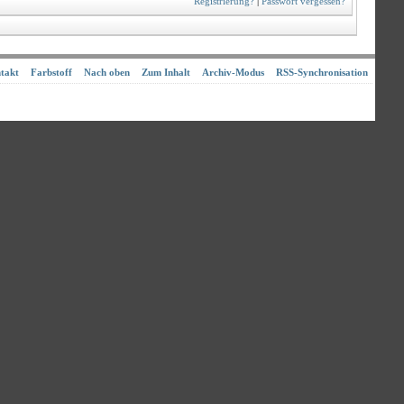
Registrierung?
|
Passwort vergessen?
takt
Farbstoff
Nach oben
Zum Inhalt
Archiv-Modus
RSS-Synchronisation