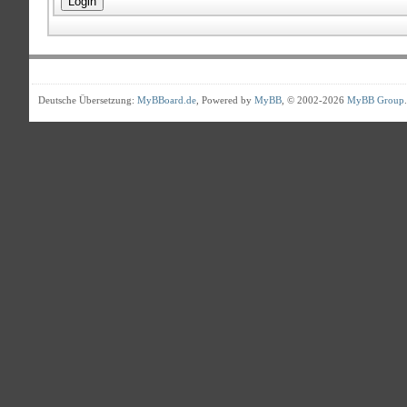
Deutsche Übersetzung:
MyBBoard.de
, Powered by
MyBB
, © 2002-2026
MyBB Group
.