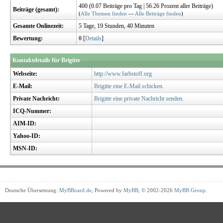
400 (0.07 Beiträge pro Tag | 56.26 Prozent aller Beiträge)
Beiträge (gesamt):
(
Alle Themen finden
—
Alle Beiträge finden
)
Gesamte Onlinezeit:
5 Tage, 19 Stunden, 40 Minuten
Bewertung:
0
[
Details
]
Kontaktdetails für Brigitte
Webseite:
http://www.farbstoff.org
E-Mail:
Brigitte eine E-Mail schicken.
Private Nachricht:
Brigitte eine private Nachricht senden.
ICQ-Nummer:
AIM-ID:
Yahoo-ID:
MSN-ID:
Deutsche Übersetzung:
MyBBoard.de
, Powered by
MyBB
, © 2002-2026
MyBB Group
.