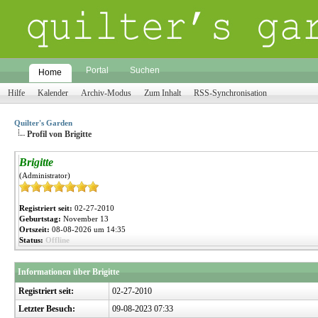
Portal
Suchen
Home
Hilfe
Kalender
Archiv-Modus
Zum Inhalt
RSS-Synchronisation
Quilter's Garden
Profil von Brigitte
Brigitte
(Administrator)
Registriert seit:
02-27-2010
Geburtstag:
November 13
Ortszeit:
08-08-2026 um 14:35
Status:
Offline
Informationen über Brigitte
Registriert seit:
02-27-2010
Letzter Besuch:
09-08-2023 07:33