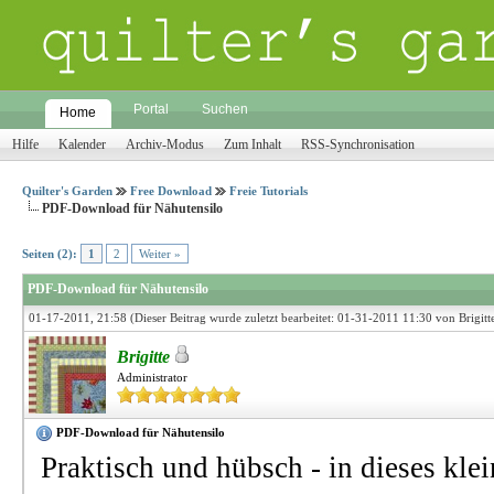
Portal
Suchen
Home
Hilfe
Kalender
Archiv-Modus
Zum Inhalt
RSS-Synchronisation
Quilter's Garden
Free Download
Freie Tutorials
PDF-Download für Nähutensilo
Seiten (2):
1
2
Weiter »
PDF-Download für Nähutensilo
01-17-2011, 21:58
(Dieser Beitrag wurde zuletzt bearbeitet: 01-31-2011 11:30 von
Brigitt
Brigitte
Administrator
PDF-Download für Nähutensilo
Praktisch und hübsch - in dieses kle