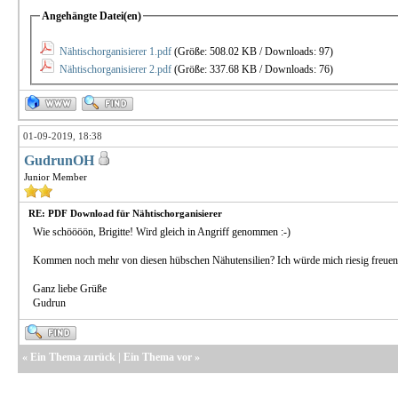
Angehängte Datei(en)
Nähtischorganisierer 1.pdf
(Größe: 508.02 KB / Downloads: 97)
Nähtischorganisierer 2.pdf
(Größe: 337.68 KB / Downloads: 76)
01-09-2019, 18:38
GudrunOH
Junior Member
RE: PDF Download für Nähtischorganisierer
Wie schöööön, Brigitte! Wird gleich in Angriff genommen :-)
Kommen noch mehr von diesen hübschen Nähutensilien? Ich würde mich riesig freuen
Ganz liebe Grüße
Gudrun
«
Ein Thema zurück
|
Ein Thema vor
»