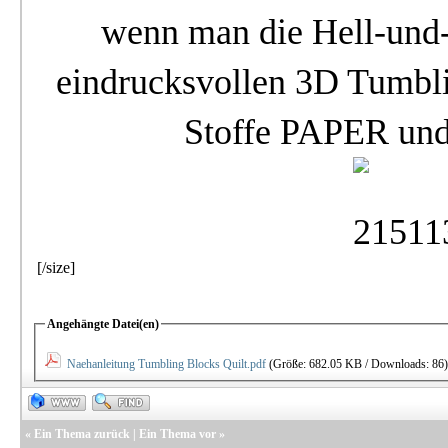
wenn man die Hell-und-
eindrucksvollen 3D Tumbli
Stoffe PAPER und 
[/size]
Angehängte Datei(en)
Naehanleitung Tumbling Blocks Quilt.pdf
(Größe: 682.05 KB / Downloads: 86)
«
Ein Thema zurück
|
Ein Thema vor
»