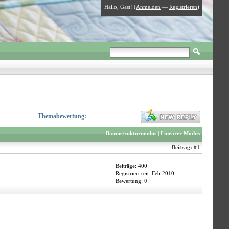
Hallo, Gast! (
Anmelden
—
Registrieren
)
Themabewertung:
Baumstrukturmodus
|
Linearer Modus
Beitrag:
#1
Beiträge: 400
Registriert seit: Feb 2010
Bewertung:
0