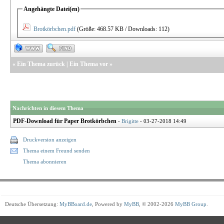
Angehängte Datei(en)
Brotkörbchen.pdf
(Größe: 468.57 KB / Downloads: 112)
«
Ein Thema zurück
|
Ein Thema vor
»
Nachrichten in diesem Thema
PDF-Download für Paper Brotkörbchen
-
Brigitte
- 03-27-2018 14:49
Druckversion anzeigen
Thema einem Freund senden
Thema abonnieren
Deutsche Übersetzung:
MyBBoard.de
, Powered by
MyBB
, © 2002-2026
MyBB Group
.