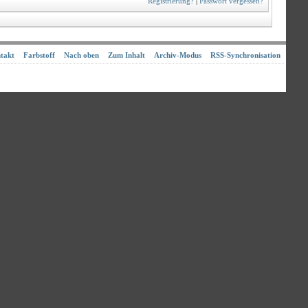
Registrierung?
|
Passwort vergessen?
takt
Farbstoff
Nach oben
Zum Inhalt
Archiv-Modus
RSS-Synchronisation