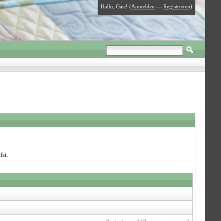
Hallo, Gast! (
Anmelden
—
Registrieren
)
fst.