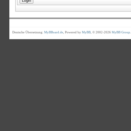
Deutsche Übersetzung:
MyBBoard.de
, Powered by
MyBB
, © 2002-2026
MyBB Group
.