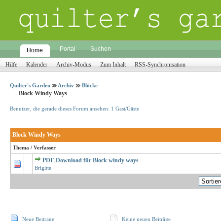
Portal
Suchen
Home
Hilfe
Kalender
Archiv-Modus
Zum Inhalt
RSS-Synchronisation
Quilter's Garden
Archiv
Blöcke
Block Windy Ways
Benutzer, die gerade dieses Forum ansehen: 1 Gast/Gäste
Block Windy Ways
Thema
/
Verfasser
PDF-Download für Block windy ways
0 Bewertungen - 0 von 5 durchschnittlich
1
2
3
4
5
Brigitte
Neue Beiträge
Keine neuen Beiträge