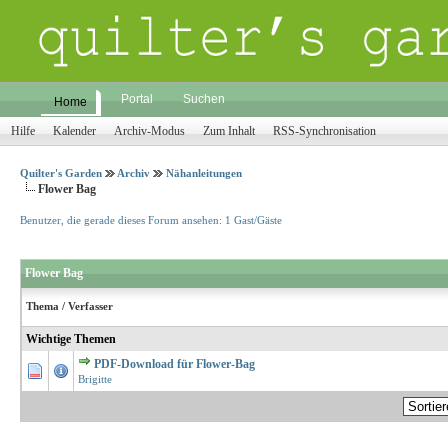
Portal
Suchen
Home
Hilfe
Kalender
Archiv-Modus
Zum Inhalt
RSS-Synchronisation
Quilter's Garden
Archiv
Nähanleitungen
Flower Bag
Benutzer, die gerade dieses Forum ansehen: 1 Gast/Gäste
Flower Bag
Thema
/
Verfasser
Wichtige Themen
PDF-Download für Flower-Bag
1 Bewertungen - 5 von 5 durchschnittlich
1
2
3
4
5
Brigitte