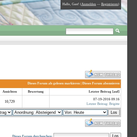
Hallo, Gast! (
Anmelden
—
Registrieren
)
Dieses Forum als gelesen markieren
|
Dieses Forum abonnieren
Ansichten
Bewertung
Letzter Beitrag
[
auf
]
07-19-2016 09:16
10,729
Letzter Beitrag
:
Brigitte
Dieses Forum durchsuchen: