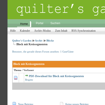
Portal
Suchen
Home
Hilfe
Kalender
Archiv-Modus
Zum Inhalt
RSS-Synchronisation
Quilter's Garden
Archiv
Blöcke
Block mit Kreissegmenten
Benutzer, die gerade dieses Forum ansehen: 1 Gast/Gäste
Block mit Kreissegmenten
Thema
/
Verfasser
PDF-Download für Block mit Kreissegmenten
0 Bewertungen 
Brigitte
Neue Beiträge
Keine neuen Beiträge