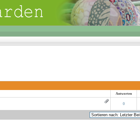
Antworten
- 0 von 5 durchschnittlich
1
2
3
4
5
0