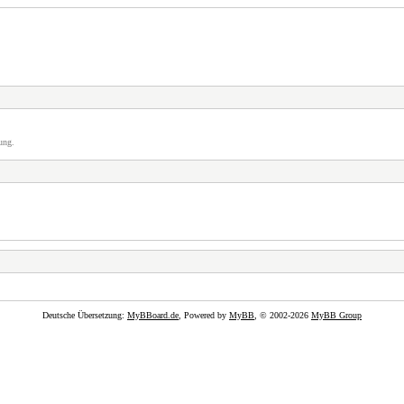
ung.
Deutsche Übersetzung:
MyBBoard.de
, Powered by
MyBB
, © 2002-2026
MyBB Group